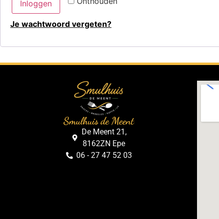
Onthouden
Inloggen
Je wachtwoord vergeten?
Smulhuis de Meent
De Meent 21,
8162ZN Epe
06 - 27 47 52 03