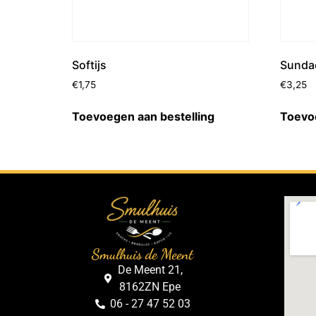
Softijs
Sundae
€
1,75
€
3,25
Toevoegen aan bestelling
Toevoe
Smulhuis de Meent
De Meent 21,
8162ZN Epe
06 - 27 47 52 03