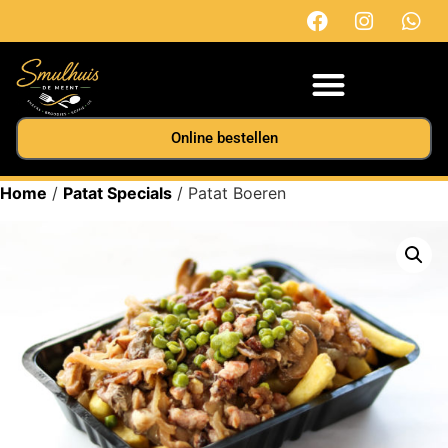
Online bestellen
Home
/
Patat Specials
/ Patat Boeren