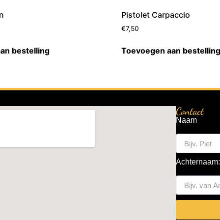
jn
Pistolet Carpaccio
€
7,50
an bestelling
Toevoegen aan bestellin
Contact
Naam
Achternaam