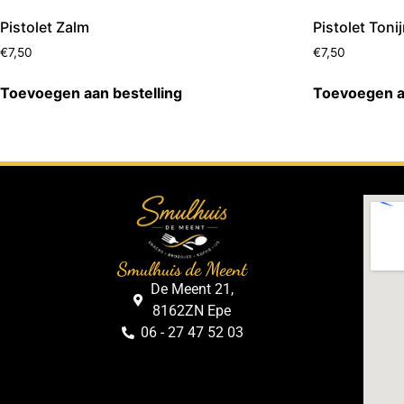
Pistolet Zalm
Pistolet Toni
€
7,50
€
7,50
Toevoegen aan bestelling
Toevoegen a
Smulhuis de Meent
De Meent 21,
8162ZN Epe
06 - 27 47 52 03